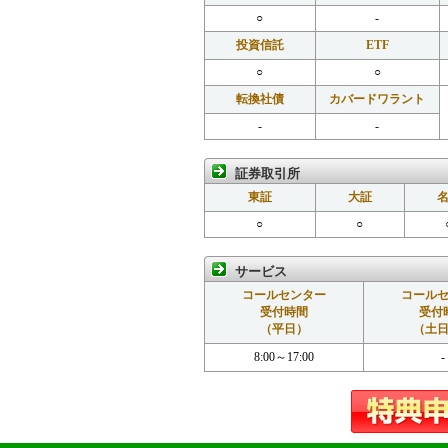
○
-
投資信託
ETF
○
○
転換社債
カバードワラント
-
-
証券取引所
東証
大証
○
○
サービス
コールセンター
コール
受付時間
受付
（平日）
（土
8:00～17:00
-