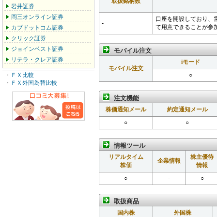
取扱銘柄数
岩井証券
岡三オンライン証券
口座を開設しており、
-
て用意できることが参
カブドットコム証券
クリック証券
ジョインベスト証券
モバイル注文
リテラ・クレア証券
iモード
モバイル注文
・
ＦＸ比較
○
・
ＦＸ外国為替比較
注文機能
株価通知メール
約定通知メール
○
○
情報ツール
リアルタイム
株主優待
企業情報
株価
情報
○
-
○
取扱商品
国内株
外国株