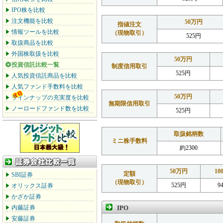
IPO株を比較
注文機能を比較
50万円
指値注文
情報ツールを比較
（現物取引）
525円
取扱商品を比較
外国株取扱を比較
50万円
投資信託比較一覧
制度信用取引
525円
人気投資信託商品を比較
人気ファンド手数料を比較
50万円
ラインナップの充実度を比較
無期限信用取引
ノーロードファンド数を比較
525円
取扱銘柄数
ミニ株手数料
約2300
50万円
10
定額
SBI証券
（現物取引）
525円
9
オリックス証券
かざか証券
内藤証券
IPO
安藤証券