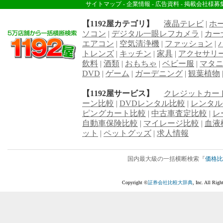
サイトマップ
-
企業情報
-
広告資料
-
掲載会社様募
【1192屋カテゴリ】
液晶テレビ
|
ホ
ソコン
|
デジタル一眼レフカメラ
|
カー
エアコン
|
空気清浄機
|
ファッション
|
トレンズ
|
キッチン
|
家具
|
アクセサリ
飲料
|
酒類
|
おもちゃ
|
ベビー服
|
マタ
DVD
|
ゲーム
|
ガーデニング
|
観葉植物
【1192屋サービス】
クレジットカー
ーン比較
|
DVDレンタル比較
|
レンタル
ピングカート比較
|
中古車査定比較
|
レ
自動車保険比較
|
マイレージ比較
|
血液
ット
|
ペットグッズ
|
求人情報
国内最大級の一括横断検索『
価格比
Copyright ©
証券会社比較大辞典
, Inc. All R