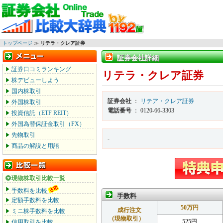
トップページ
≫
リテラ・クレア証券
証券会社詳細
証券会社詳細
証券口コミランキング
リテラ・クレア証券
株デビューしよう
国内株取引
証券会社
：
リテア・クレア証券
外国株取引
電話番号
： 0120-66-3303
投資信託（ETF REIT）
外国為替保証金取引（FX）
先物取引
-
商品の解説と用語
現物株取引比較一覧
手数料を比較
手数料
定額手数料を比較
50万円
成行注文
ミニ株手数料を比較
（現物取引）
525円
信用取引を比較